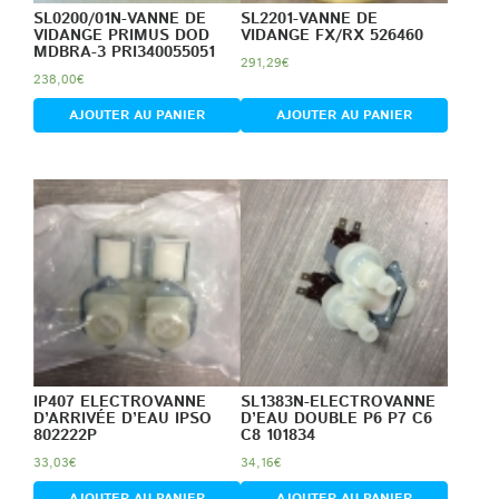
SL0200/01N-VANNE DE
SL2201-VANNE DE
VIDANGE PRIMUS DOD
VIDANGE FX/RX 526460
MDBRA-3 PRI340055051
291,29
€
238,00
€
AJOUTER AU PANIER
AJOUTER AU PANIER
IP407 ELECTROVANNE
SL1383N-ELECTROVANNE
D’ARRIVÉE D’EAU IPSO
D’EAU DOUBLE P6 P7 C6
802222P
C8 101834
33,03
€
34,16
€
AJOUTER AU PANIER
AJOUTER AU PANIER