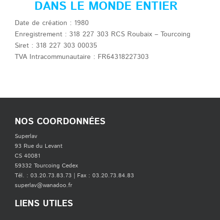
DANS LE MONDE ENTIER
Date de création : 1980
Enregistrement : 318 227 303 RCS Roubaix – Tourcoing
Siret : 318 227 303 00035
TVA Intracommunautaire : FR64318227303
NOS COORDONNÉES
Superlav
93 Rue du Levant
CS 40081
59332 Tourcoing Cedex
Tél. : 03.20.73.83.73 | Fax : 03.20.73.84.83
superlav@wanadoo.fr
LIENS UTILES